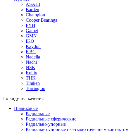
ASAHI
Barden
Champion
Cooper Bearings
FYH
Gamet
GMN
IKO
Kaydon
KBC
Nadella
Nachi
NSK
Rollix
THK
Timken
Torrington
По виду тел качения
Шариковые
Радиальные
Радиальные сферические
Радиально-упорные
Радиально-упорные с четырехточечным контактом