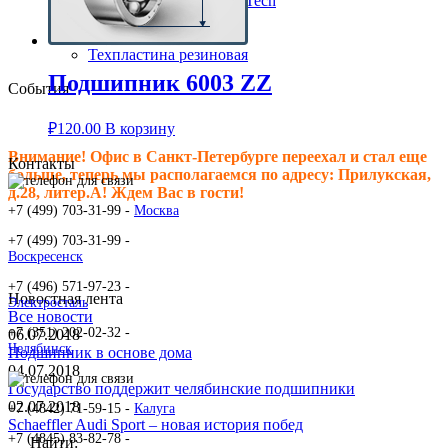
Клиновые ремни ContiTech
Сальники подшипника
Клиновые ремни
Техпластина резиновая
Подшипник 6003 ZZ
События
₽
120.00
В корзину
Внимание! Офис в Санкт-Петербурге переехал и стал еще
Контакты
больше, теперь мы располагаемся по адресу: Прилукская,
д.28, литер.А! Ждем Вас в гости!
+7 (499) 703-31-99 -
Москва
+7 (499) 703-31-99 -
Воскресенск
+7 (496) 571-97-23 -
Новостная лента
Электросталь
Все новости
+7 (351) 202-02-32 -
06.07.2018
Челябинск
Подшипник в основе дома
04.07.2018
Государство поддержит челябинские подшипники
02.07.2018
+7 (4842) 71-59-15 -
Калуга
Schaeffler Audi Sport – новая история побед
+7 (4845) 83-82-78 -
Найти: