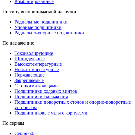
Комбинированные
По типу воспринимаемой нагрузки
Радиальные подшипники
Упорные подшипники
Радиально-упорные подшипники
По назначению
Токоизолирующие
Шпиндельные
Высокотемпературные
Низкотемпературные
Нержавеющие
Закрепляемые
С тонкими кольцами
Подшипники ходовых винтов
Подшипники скольжения
Подшипники поворотных столов и опорно-поворотные
устройства
Подшипниковые узлы с корпусами
По сериям
Серия 60..