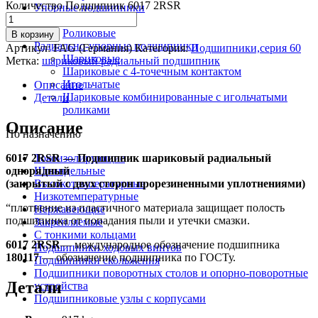
Количество Подшипник 6017 2RSR
Упорные подшипники
Шариковые
Роликовые
В корзину
Радиально-упорные подшипники
Артикул:
FAG (Германия)
Категория:
Подшипники,серия 60
Шариковые
Метка:
шариковый радиальный подшипник
Шариковые с 4-точечным контактом
Игольчатые
Описание
Шариковые комбинированные с игольчатыми
Детали
роликами
Описание
По назначению
6017 2RSR — Подшипник шариковый радиальный
Токоизолирующие
однорядный
Шпиндельные
(закрытый с двух сторон прорезиненными уплотнениями)
Высокотемпературные
Низкотемпературные
“плотнение из пластичного материала защищает полость
Нержавеющие
подшипника от попадания пыли и утечки смазки.
Закрепляемые
С тонкими кольцами
6017 2RSR
— международное обозначение подшипника
Подшипники ходовых винтов
180117
— обозначение подшипника по ГОСТу.
Подшипники скольжения
Подшипники поворотных столов и опорно-поворотные
Детали
устройства
Подшипниковые узлы с корпусами