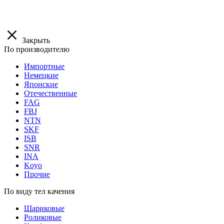
Закрыть
По производителю
Импортные
Немецкие
Японские
Отечественные
FAG
FBJ
NTN
SKF
ISB
SNR
INA
Koyo
Прочие
По виду тел качения
Шариковые
Роликовые