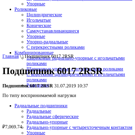
Упорные
Роликовые
Цилиндрические
Игольчатые
Конические
Самоустанавливающиеся
Упорные
Упорно-радиальные
C перекрестными роликами
Комбинированные
Главная
\ \ Подшипник 6017 2RSR
Шариковые радиально-упорные с игольчатыми
роликами
Подшипник 6017 2RSR
Шариковые упорные с игольчатыми роликами
С короткими цилиндрическими и игольчатыми
роликами
Роликовые
Подшипник 6017 2RSR
31.07.2019 10:37
По типу воспринимаемой нагрузки
Радиальные подшипники
Радиальные
Радиальные сферические
Радиально-упорные
₽
7,069.74
Радиально-упорные с четырехточечным контактом
Упорные