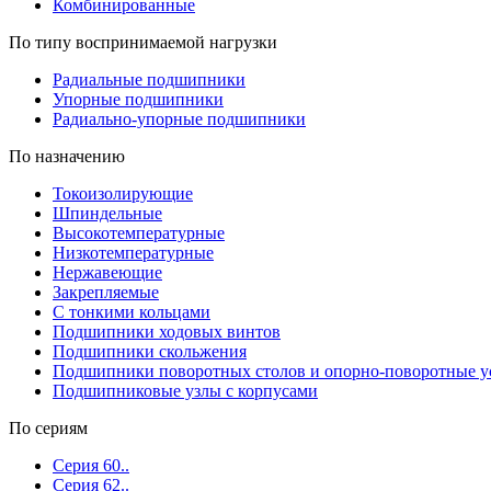
Комбинированные
По типу воспринимаемой нагрузки
Радиальные подшипники
Упорные подшипники
Радиально-упорные подшипники
По назначению
Токоизолирующие
Шпиндельные
Высокотемпературные
Низкотемпературные
Нержавеющие
Закрепляемые
С тонкими кольцами
Подшипники ходовых винтов
Подшипники скольжения
Подшипники поворотных столов и опорно-поворотные у
Подшипниковые узлы с корпусами
По сериям
Серия 60..
Серия 62..