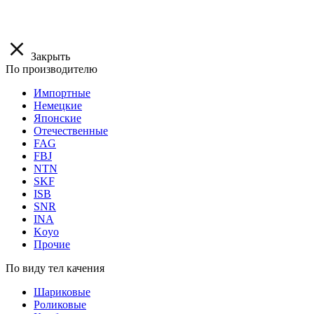
Закрыть
По производителю
Импортные
Немецкие
Японские
Отечественные
FAG
FBJ
NTN
SKF
ISB
SNR
INA
Koyo
Прочие
По виду тел качения
Шариковые
Роликовые