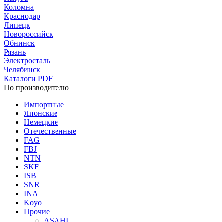
Коломна
Краснодар
Липецк
Новороссийск
Обнинск
Рязань
Электросталь
Челябинск
Каталоги PDF
По производителю
Импортные
Японские
Немецкие
Отечественные
FAG
FBJ
NTN
SKF
ISB
SNR
INA
Koyo
Прочие
ASAHI