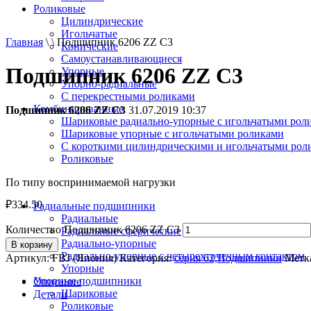
Роликовые
Цилиндрические
Игольчатые
Главная
\ \ Подшипник 6206 ZZ C3
Конические
Самоустанавливающиеся
Подшипник 6206 ZZ C3
Упорные
Упорно-радиальные
C перекрестными роликами
Комбинированные
Подшипник 6206 ZZ C3
31.07.2019 10:37
Шариковые радиально-упорные с игольчатыми рол
Шариковые упорные с игольчатыми роликами
С короткими цилиндрическими и игольчатыми рол
Роликовые
По типу воспринимаемой нагрузки
₽
334.50
Радиальные подшипники
Радиальные
Количество Подшипник 6206 ZZ C3
Радиальные сферические
Радиально-упорные
В корзину
Радиально-упорные с четырехточечным контактом
Артикул:
FBJ (Япония)
Категория:
серия 62,Подшипники
Метк
Упорные
Упорные подшипники
Описание
Шариковые
Детали
Роликовые