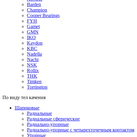
Barden
Champion
Cooper Bearings
FYH
Gamet
GMN
IKO
Kaydon
KBC
Nadella
Nachi
NSK
Rollix
THK
Timken
Torrington
По виду тел качения
Шариковые
Радиальные
Радиальные сферические
Радиально-упорные
Радиально-упорные с четырехточечным контактом
Упорные