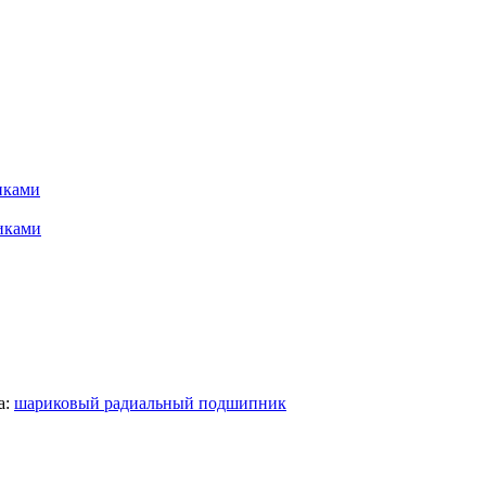
иками
иками
а:
шариковый радиальный подшипник