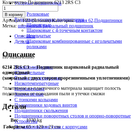
Количество Подшипник 6213 2RS C3
Упорные подшипники
Шариковые
Роликовые
В корзину
Радиально-упорные подшипники
Артикул:
FBJ (Япония)
Категория:
серия 62,Подшипники
Шариковые
Метка:
шариковый радиальный подшипник
Шариковые с 4-точечным контактом
Игольчатые
Описание
Шариковые комбинированные с игольчатыми
Детали
роликами
Описание
По назначению
6213 2RS C3 — Подшипник шариковый радиальный
Токоизолирующие
однорядный
Шпиндельные
(закрытый с двух сторон прорезиненными уплотнениями)
Высокотемпературные
Низкотемпературные
“плотнение из пластичного материала защищает полость
Нержавеющие
подшипника от попадания пыли и утечки смазки
Закрепляемые
С тонкими кольцами
Детали
Подшипники ходовых винтов
Подшипники скольжения
Подшипники поворотных столов и опорно-поворотные
Вес
1030 kg
устройства
Габариты
65 × 120 × 23 cm
Подшипниковые узлы с корпусами