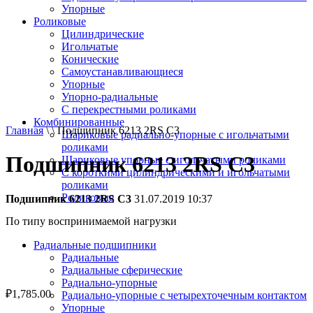
Упорные
Роликовые
Цилиндрические
Игольчатые
Конические
Самоустанавливающиеся
Упорные
Упорно-радиальные
C перекрестными роликами
Комбинированные
Главная
\ \ Подшипник 6213 2RS C3
Шариковые радиально-упорные с игольчатыми
роликами
Подшипник 6213 2RS C3
Шариковые упорные с игольчатыми роликами
С короткими цилиндрическими и игольчатыми
роликами
Роликовые
Подшипник 6213 2RS C3
31.07.2019 10:37
По типу воспринимаемой нагрузки
Радиальные подшипники
Радиальные
Радиальные сферические
Радиально-упорные
₽
1,785.00
Радиально-упорные с четырехточечным контактом
Упорные