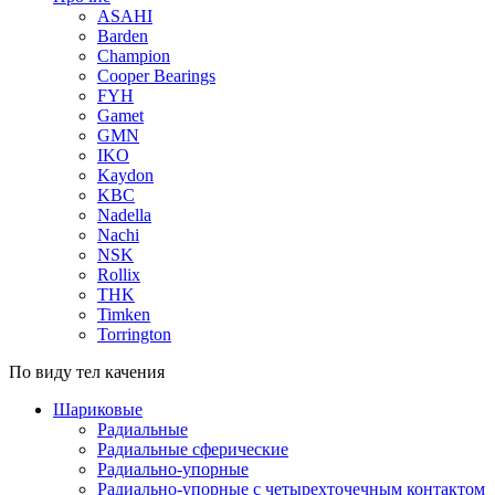
ASAHI
Barden
Champion
Cooper Bearings
FYH
Gamet
GMN
IKO
Kaydon
KBC
Nadella
Nachi
NSK
Rollix
THK
Timken
Torrington
По виду тел качения
Шариковые
Радиальные
Радиальные сферические
Радиально-упорные
Радиально-упорные с четырехточечным контактом