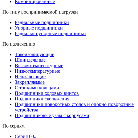
Комбинированные
По типу воспринимаемой нагрузки
Радиальные подшипники
Упорные подшипники
Радиально-упорные подшипники
По назначению
Токоизолирующие
Шпиндельные
Высокотемпературные
Низкотемпературные
Нержавеющие
Закрепляемые
С тонкими кольцами
Подшипники ходовых винтов
Подшипники скольжения
Подшипники поворотных столов и опорно-поворотные
устройства
Подшипниковые узлы с корпусами
По сериям
Серия 60..