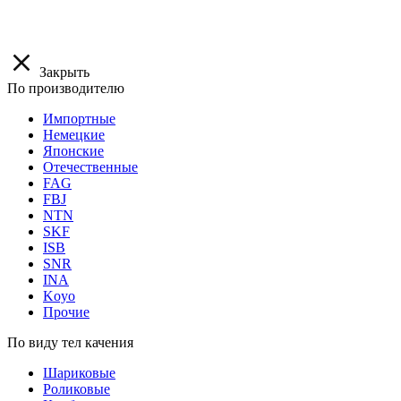
Закрыть
По производителю
Импортные
Немецкие
Японские
Отечественные
FAG
FBJ
NTN
SKF
ISB
SNR
INA
Koyo
Прочие
По виду тел качения
Шариковые
Роликовые