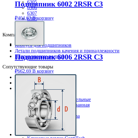
6305
Подшипник 6002 2RSR C3
6306
6307
₽
404.63
В корзину
6308
6309
Комплектующие
Корпуса для подшипников
Детали подшипников качения и принадлежности
Подшипник 6006 2RSR C3
Направляющие ролики
Сопутствующие товары
₽
662.69
В корзину
Смазки Loctite
Клей Loctite
Резинотехнические изделия
Уплотнения
Кольца уплотнительные
Манжета армированная
Стопорные кольца
Клиновые ремни Rubena
Обернутые
Резаные
Клиновые ремни