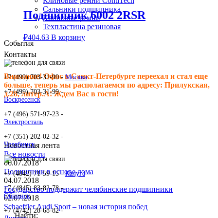
Клиновые ремни ContiTech
Сальники подшипника
Подшипник 6002 2RSR
Клиновые ремни
Техпластина резиновая
₽
404.63
В корзину
События
Контакты
Внимание! Офис в Санкт-Петербурге переехал и стал еще
+7 (499) 703-31-99 -
Москва
больше, теперь мы располагаемся по адресу: Прилукская,
+7 (499) 703-31-99 -
д.28, литер.А! Ждем Вас в гости!
Воскресенск
+7 (496) 571-97-23 -
Электросталь
+7 (351) 202-02-32 -
Челябинск
Новостная лента
Все новости
06.07.2018
Подшипник в основе дома
+7 (4842) 71-59-15 -
Калуга
04.07.2018
+7 (4845) 83-82-78 -
Государство поддержит челябинские подшипники
Обнинск
02.07.2018
Schaeffler Audi Sport – новая история побед
+7 (4742) 28-68-82 -
Найти: