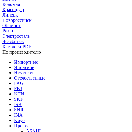
Коломна
Краснодар
Липецк
Новороссийск
Обнинск
Рязань
Электросталь
Челябинск
Каталоги PDF
По производителю
Импортные
Японские
Немецкие
Отечественные
FAG
FBJ
NTN
SKF
ISB
SNR
INA
Koyo
Прочие
ASAHI