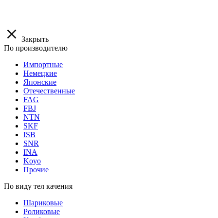
Закрыть
По производителю
Импортные
Немецкие
Японские
Отечественные
FAG
FBJ
NTN
SKF
ISB
SNR
INA
Koyo
Прочие
По виду тел качения
Шариковые
Роликовые