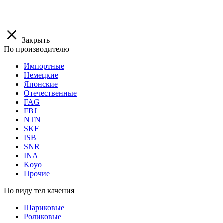
Закрыть
По производителю
Импортные
Немецкие
Японские
Отечественные
FAG
FBJ
NTN
SKF
ISB
SNR
INA
Koyo
Прочие
По виду тел качения
Шариковые
Роликовые