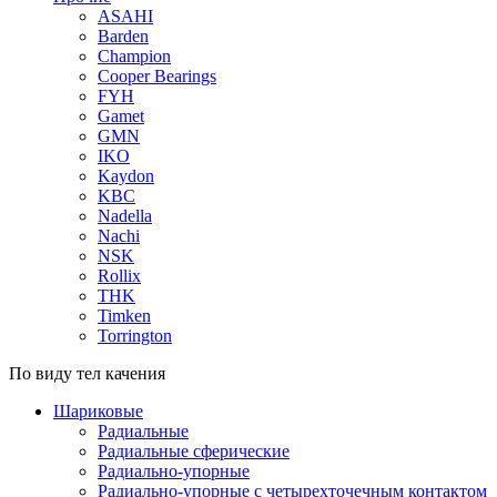
ASAHI
Barden
Champion
Cooper Bearings
FYH
Gamet
GMN
IKO
Kaydon
KBC
Nadella
Nachi
NSK
Rollix
THK
Timken
Torrington
По виду тел качения
Шариковые
Радиальные
Радиальные сферические
Радиально-упорные
Радиально-упорные с четырехточечным контактом