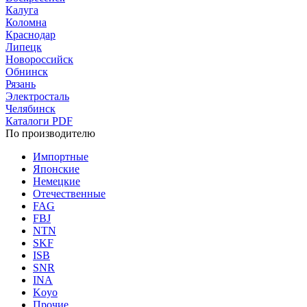
Калуга
Коломна
Краснодар
Липецк
Новороссийск
Обнинск
Рязань
Электросталь
Челябинск
Каталоги PDF
По производителю
Импортные
Японские
Немецкие
Отечественные
FAG
FBJ
NTN
SKF
ISB
SNR
INA
Koyo
Прочие