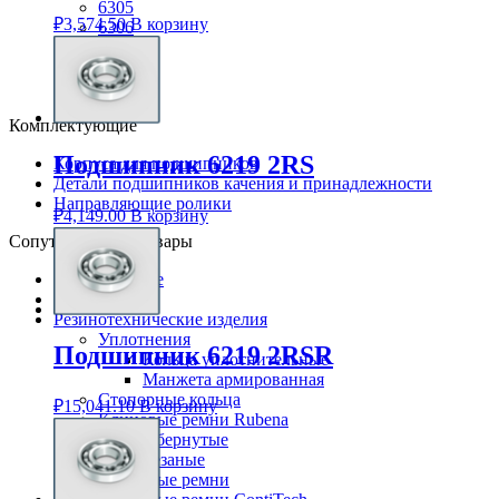
6305
₽
3,574.50
В корзину
6306
6307
6308
6309
Комплектующие
Подшипник 6219 2RS
Корпуса для подшипников
Детали подшипников качения и принадлежности
Направляющие ролики
₽
4,149.00
В корзину
Сопутствующие товары
Смазки Loctite
Клей Loctite
Резинотехнические изделия
Уплотнения
Подшипник 6219 2RSR
Кольца уплотнительные
Манжета армированная
Стопорные кольца
₽
15,041.10
В корзину
Клиновые ремни Rubena
Обернутые
Резаные
Клиновые ремни