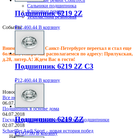
Клиновые ремни ContiTech
Сальники подшипника
Клиновые ремни
Подшипник 6219 2Z
Техпластина резиновая
События
₽
12,460.44
В корзину
Внимание! Офис в Санкт-Петербурге переехал и стал еще
больше, теперь мы располагаемся по адресу: Прилукская,
д.28, литер.А! Ждем Вас в гости!
Подшипник 6219 2Z C3
₽
12,460.44
В корзину
Новостная лента
Все новости
06.07.2018
Подшипник в основе дома
04.07.2018
Подшипник 6219 ZZ
Государство поддержит челябинские подшипники
02.07.2018
Schaeffler Audi Sport – новая история побед
₽
3,957.00
В корзину
Найти: