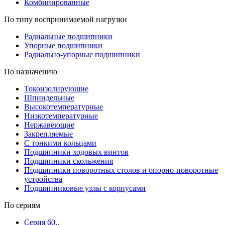
Комбинированные
По типу воспринимаемой нагрузки
Радиальные подшипники
Упорные подшипники
Радиально-упорные подшипники
По назначению
Токоизолирующие
Шпиндельные
Высокотемпературные
Низкотемпературные
Нержавеющие
Закрепляемые
С тонкими кольцами
Подшипники ходовых винтов
Подшипники скольжения
Подшипники поворотных столов и опорно-поворотные
устройства
Подшипниковые узлы с корпусами
По сериям
Серия 60..