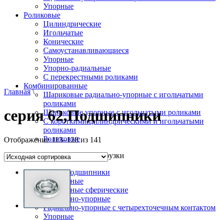
Упорные
Роликовые
Цилиндрические
Игольчатые
Конические
Самоустанавливающиеся
Упорные
Упорно-радиальные
C перекрестными роликами
Комбинированные
Главная
\
Шариковые радиально-упорные с игольчатыми
роликами
серия 62,Подшипники
Шариковые упорные с игольчатыми роликами
С короткими цилиндрическими и игольчатыми
роликами
Роликовые
Отображение 113–128 из 141
По типу воспринимаемой нагрузки
Радиальные подшипники
Радиальные
Радиальные сферические
Радиально-упорные
Радиально-упорные с четырехточечным контактом
Упорные